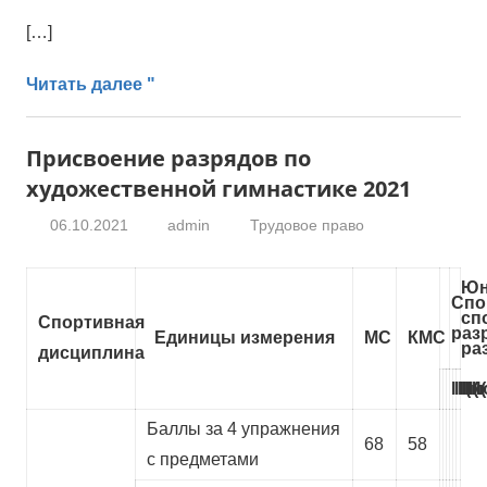
[…]
Читать далее "
Присвоение разрядов по
художественной гимнастике 2021
06.10.2021
admin
Трудовое право
Юн
Спо
сп
Спортивная
раз
Единицы измерения
МС
КМС
ра
дисциплина
I
II
III
I(ю
II(
II
Баллы за 4 упражнения
68
58
с предметами