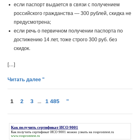
если паспорт выдается в связи с получением
российского гражданства — 300 рублей, скидка не
предусмотрена;
если речь о первичном получении паспорта по
достижению 14 лет, тоже строго 300 руб. без
скидок.
[…]
Читать далее "
Следующие
1
2
3
1 485
"
...
записи
Как получить сертификат ИСО 9001
Как получить сертификат ИСО 9001
можно узнать на rospromtest.ru
www.rospromtest.ru