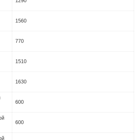
1290
1560
770
1510
1630
я
600
ой
600
ой